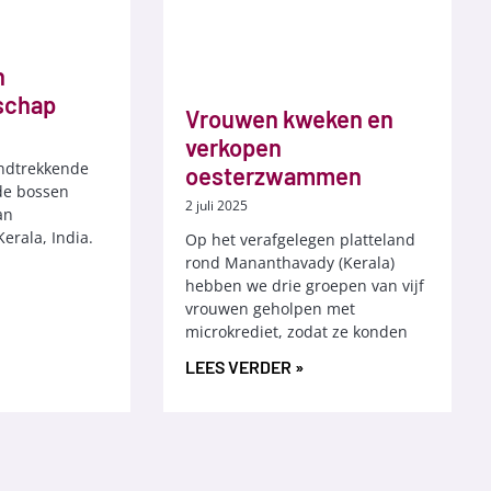
n
schap
Vrouwen kweken en
verkopen
ondtrekkende
oesterzwammen
de bossen
2 juli 2025
an
erala, India.
Op het verafgelegen platteland
rond Mananthavady (Kerala)
hebben we drie groepen van vijf
vrouwen geholpen met
microkrediet, zodat ze konden
LEES VERDER »