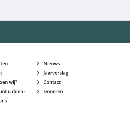
cten
Nieuws
t
Jaarverslag
oen wij?
Contact
unt u doen?
Doneren
ons