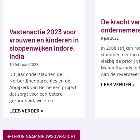
De kracht va
ondernemer
Vastenactie 2023 voor
vrouwen en kinderen in
9 juli 2022
sloppenwijken Indore,
In 2008 strijken r
stammen neer in 
India
vlakbij de priorij v
10 februari 2023
Mananthavady in K
Dit jaar ondersteunen de
Aan de rivieroever
Norbertijnenparochies en de
LEES VERDER »
Abdijkerk van Berne een project
dat zorgt voor een betere
gezondheid, werk en
LEES VERDER »
TERUG NAAR NIEUWSOVERZICHT