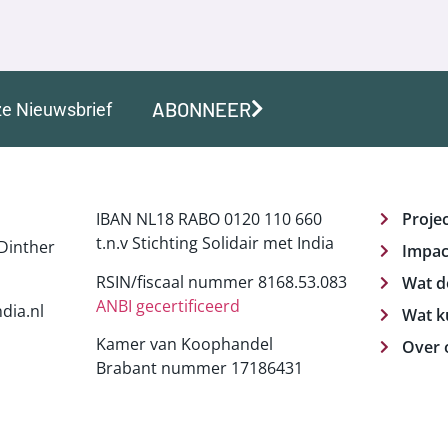
ABONNEER
ze Nieuwsbrief
IBAN NL18 RABO 0120 110 660
Proje
t.n.v Stichting Solidair met India
Dinther
Impac
RSIN/fiscaal nummer 8168.53.083
Wat d
ANBI gecertificeerd
dia.nl
Wat k
Kamer van Koophandel
Over 
Brabant nummer 17186431