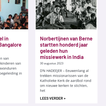
el in
Norbertijnen van Berne
Bangalore
startten honderd jaar
geleden hun
missiewerk in India
en van
 kinderen van
30 augustus 2023
e avonduren
D’N HADEEJER – Eeuwenlang al
begeleiding in
trekken missionarissen van de
Katholieke Kerk de aardbol rond
om nieuwe kerken te stichten,
het
LEES VERDER »