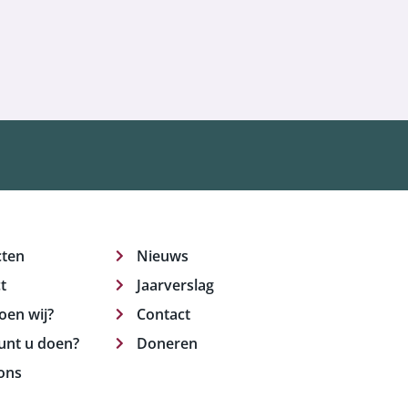
cten
Nieuws
t
Jaarverslag
oen wij?
Contact
unt u doen?
Doneren
ons