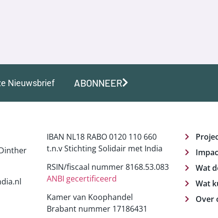
ABONNEER
ze Nieuwsbrief
IBAN NL18 RABO 0120 110 660
Proje
t.n.v Stichting Solidair met India
Dinther
Impac
RSIN/fiscaal nummer 8168.53.083
Wat d
ANBI gecertificeerd
dia.nl
Wat k
Kamer van Koophandel
Over 
Brabant nummer 17186431