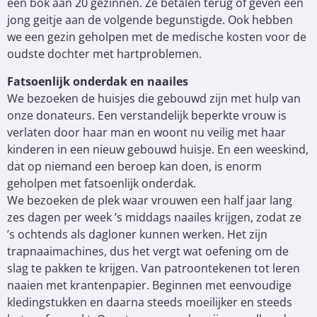
een bok aan 20 gezinnen. Ze betalen terug of geven een
jong geitje aan de volgende begunstigde. Ook hebben
we een gezin geholpen met de medische kosten voor de
oudste dochter met hartproblemen.
Fatsoenlijk onderdak en naailes
We bezoeken de huisjes die gebouwd zijn met hulp van
onze donateurs. Een verstandelijk beperkte vrouw is
verlaten door haar man en woont nu veilig met haar
kinderen in een nieuw gebouwd huisje. En een weeskind,
dat op niemand een beroep kan doen, is enorm
geholpen met fatsoenlijk onderdak.
We bezoeken de plek waar vrouwen een half jaar lang
zes dagen per week ’s middags naailes krijgen, zodat ze
’s ochtends als dagloner kunnen werken. Het zijn
trapnaaimachines, dus het vergt wat oefening om de
slag te pakken te krijgen. Van patroontekenen tot leren
naaien met krantenpapier. Beginnen met eenvoudige
kledingstukken en daarna steeds moeilijker en steeds