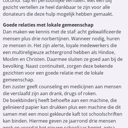
coconut’ sap en persoonlijke verhalen. Met een blij
gezicht vertellen ze heel dankbaar te zijn voor alle
donateurs die deze hulp mogelijk hebben gemaakt.
Goede relaties met lokale gemeenschap
Dan maken we kennis met de staf: acht gekwalificeerde
mensen plus drie norbertijnen. Wanneer nodig, huren
ze mensen in. Het zijn alerte, loyale medewerkers die
een multireligieuze achtergrond hebben als Hindoe,
Moslim en Christen. Daarmee sluiten ze goed aan bij de
bevolking. Naast continuïteit, zorgen deze bekende
gezichten voor een goede relatie met de lokale
gemeenschap.
Een zuster geeft counseling en medicijnen aan mensen
die verslaafd zijn aan drank, drugs of roken.
De boekbinderij heeft behoefte aan een machine, die
gelinieerd papier kan drukken plus een machine die dit
samen met een mooi gekleurde kaft tot schoolschriften
kan binden. Hiermee geven ze jaarrond drie mensen
werk en voordat het nieuwe schooljaar begint, extra