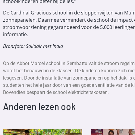
schoolkinderen beter bij de les.”
De Cardinal Gracious school in de sloppenwijken van Mum
zonnepanelen. Daarmee vermindert de school de impact op
stroomvoorziening gegarandeerd voor de 5.000 leerlingen
informatie.
Bron/foto: Solidair met India
Op de Abbot Marcel school in Sembattu valt de stroom regelma
wordt het benauwd in de klassen. De kinderen kunnen zich nie
lesgeven. Door de installatie van zonnepanelen op het dak, is
studenten het hele jaar door van een goede ventilatie van de k
Bovendien bespaart de school elektriciteitskosten.
Anderen lezen ook