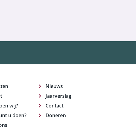
cten
Nieuws
t
Jaarverslag
oen wij?
Contact
unt u doen?
Doneren
ons