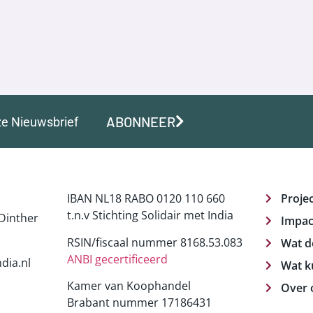
ABONNEER
ze Nieuwsbrief
IBAN NL18 RABO 0120 110 660
Proje
t.n.v Stichting Solidair met India
Dinther
Impac
RSIN/fiscaal nummer 8168.53.083
Wat d
ANBI gecertificeerd
dia.nl
Wat k
Kamer van Koophandel
Over 
Brabant nummer 17186431