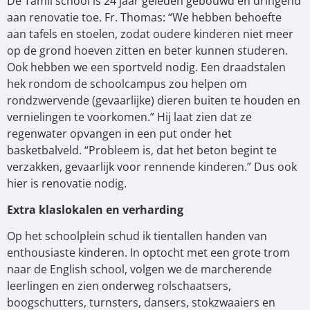
De Tamil school is 24 jaar geleden gebouwd en dringend
aan renovatie toe. Fr. Thomas: “We hebben behoefte
aan tafels en stoelen, zodat oudere kinderen niet meer
op de grond hoeven zitten en beter kunnen studeren.
Ook hebben we een sportveld nodig. Een draadstalen
hek rondom de schoolcampus zou helpen om
rondzwervende (gevaarlijke) dieren buiten te houden en
vernielingen te voorkomen.” Hij laat zien dat ze
regenwater opvangen in een put onder het
basketbalveld. “Probleem is, dat het beton begint te
verzakken, gevaarlijk voor rennende kinderen.” Dus ook
hier is renovatie nodig.
Extra klaslokalen en verharding
Op het schoolplein schud ik tientallen handen van
enthousiaste kinderen. In optocht met een grote trom
naar de English school, volgen we de marcherende
leerlingen en zien onderweg rolschaatsers,
boogschutters, turnsters, dansers, stokzwaaiers en