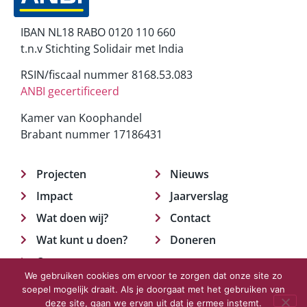
IBAN NL18 RABO 0120 110 660
t.n.v Stichting Solidair met India
RSIN/fiscaal nummer 8168.53.083
ANBI gecertificeerd
Kamer van Koophandel
Brabant nummer 17186431
Projecten
Nieuws
Impact
Jaarverslag
Wat doen wij?
Contact
Wat kunt u doen?
Doneren
Over ons
We gebruiken cookies om ervoor te zorgen dat onze site zo
soepel mogelijk draait. Als je doorgaat met het gebruiken van
deze site, gaan we ervan uit dat je ermee instemt.
© 2023 Solidair met India.
Privacyverklaring