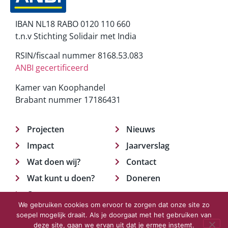
IBAN NL18 RABO 0120 110 660
t.n.v Stichting Solidair met India
RSIN/fiscaal nummer 8168.53.083
ANBI gecertificeerd
Kamer van Koophandel
Brabant nummer 17186431
Projecten
Nieuws
Impact
Jaarverslag
Wat doen wij?
Contact
Wat kunt u doen?
Doneren
Over ons
We gebruiken cookies om ervoor te zorgen dat onze site zo
soepel mogelijk draait. Als je doorgaat met het gebruiken van
deze site, gaan we ervan uit dat je ermee instemt.
© 2023 Solidair met India.
Privacyverklaring