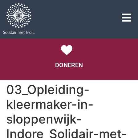
DONEREN
03_Opleiding-
kleermaker-in-
sloppenwijk-
Indore_Solidair-met-