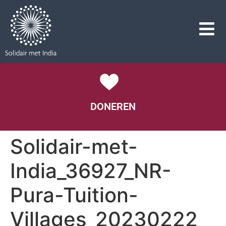
DONEREN
Solidair-met-
India_36927_NR-
Pura-Tuition-
Villages_20230222