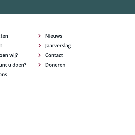
cten
Nieuws
t
Jaarverslag
oen wij?
Contact
unt u doen?
Doneren
ons