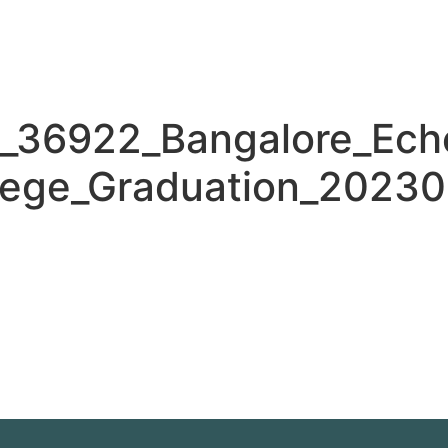
CTEN
IMPACT
WAT DOEN WIJ?
WAT KUNT U DOEN?
ia_36922_Bangalore_Ech
ge_Graduation_2023081