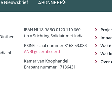
ABONNEER
ze Nieuwsbrief
IBAN NL18 RABO 0120 110 660
Proje
t.n.v Stichting Solidair met India
Dinther
Impac
RSIN/fiscaal nummer 8168.53.083
Wat d
ANBI gecertificeerd
dia.nl
Wat k
Kamer van Koophandel
Over 
Brabant nummer 17186431