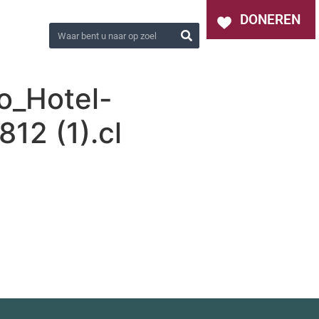
OVER ONS
NIEUWS
CONTACT
DONEREN
o_Hotel-
2 (1).cl