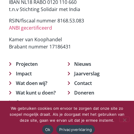
IBAN NL18 RABO 0120 110 660
t.n.v Stichting Solidair met India
RSIN/fiscaal nummer 8168.53.083
ANBI gecertificeerd
Kamer van Koophandel
Brabant nummer 17186431
Projecten
Nieuws
Impact
Jaarverslag
Wat doen wij?
Contact
Wat kunt u doen?
Doneren
Over ons
We gebruiken cookies om ervoor te zorgen dat onze site zo
soepel mogelijk draait. Als je doorgaat met het gebruiken van
deze site, gaan we ervan uit dat je ermee instemt.
© 2023 Solidair met India.
Privacyverklaring
Ok
Privacyverklaring