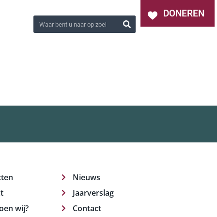
OVER ONS
NIEUWS
CONTACT
DONEREN
cten
Nieuws
t
Jaarverslag
oen wij?
Contact