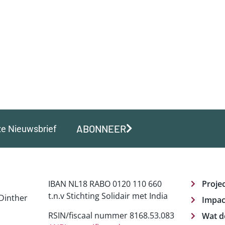
CTEN
IMPACT
WAT DOEN WIJ?
WAT KUNT U DOEN?
ABONNEER
ze Nieuwsbrief
IBAN NL18 RABO 0120 110 660
Proje
t.n.v Stichting Solidair met India
Dinther
Impac
RSIN/fiscaal nummer 8168.53.083
Wat d