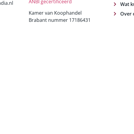
ANBI gecertificeerd
dia.nl
Wat k
Kamer van Koophandel
Over 
Brabant nummer 17186431