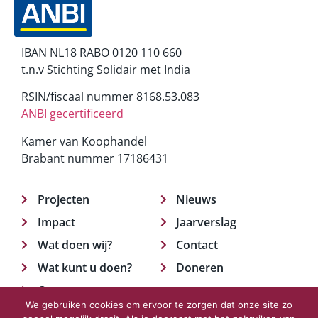
IBAN NL18 RABO 0120 110 660
t.n.v Stichting Solidair met India
RSIN/fiscaal nummer 8168.53.083
ANBI gecertificeerd
Kamer van Koophandel
Brabant nummer 17186431
Projecten
Nieuws
Impact
Jaarverslag
Wat doen wij?
Contact
Wat kunt u doen?
Doneren
Over ons
We gebruiken cookies om ervoor te zorgen dat onze site zo