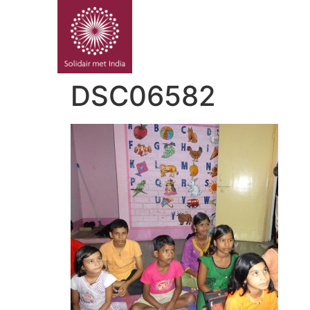
PROJE
DSC06582