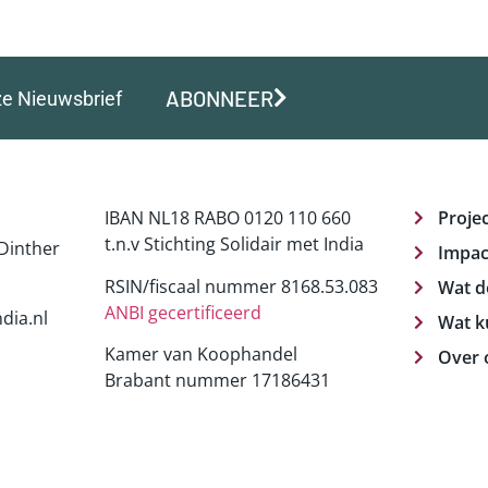
ABONNEER
ze Nieuwsbrief
IBAN NL18 RABO 0120 110 660
Proje
t.n.v Stichting Solidair met India
Dinther
Impac
RSIN/fiscaal nummer 8168.53.083
Wat d
ANBI gecertificeerd
dia.nl
Wat k
Kamer van Koophandel
Over 
Brabant nummer 17186431