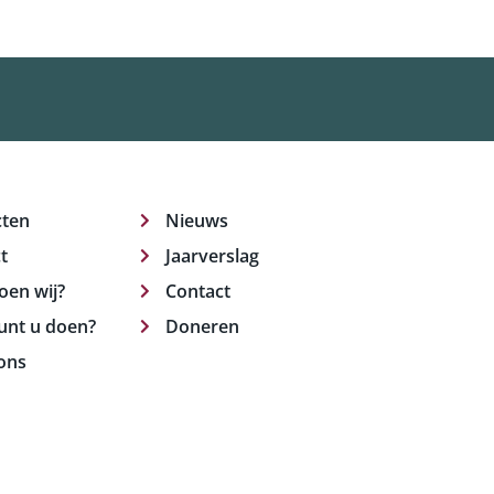
cten
Nieuws
t
Jaarverslag
oen wij?
Contact
unt u doen?
Doneren
ons