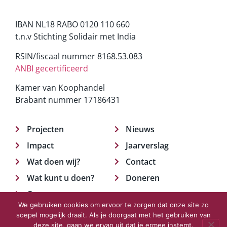
IBAN NL18 RABO 0120 110 660
t.n.v Stichting Solidair met India
RSIN/fiscaal nummer 8168.53.083
ANBI gecertificeerd
Kamer van Koophandel
Brabant nummer 17186431
Projecten
Nieuws
Impact
Jaarverslag
Wat doen wij?
Contact
Wat kunt u doen?
Doneren
Over ons
We gebruiken cookies om ervoor te zorgen dat onze site zo
soepel mogelijk draait. Als je doorgaat met het gebruiken van
deze site, gaan we ervan uit dat je ermee instemt.
© 2023 Solidair met India.
Privacyverklaring