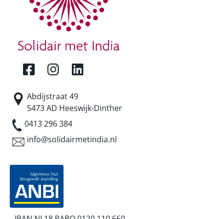
Abdijstraat 49
5473 AD Heeswijk-Dinther
0413 296 384
info@solidairmetindia.nl
IBAN NL18 RABO 0120 110 660