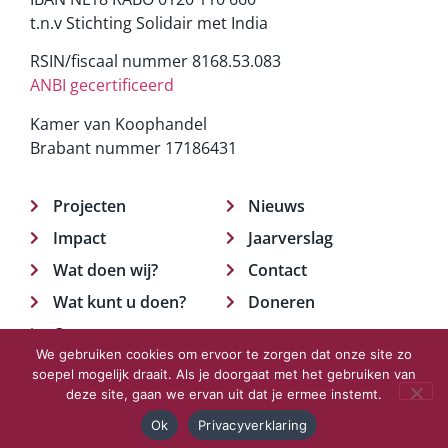
t.n.v Stichting Solidair met India
RSIN/fiscaal nummer 8168.53.083
ANBI gecertificeerd
Kamer van Koophandel
Brabant nummer 17186431
Projecten
Nieuws
Impact
Jaarverslag
Wat doen wij?
Contact
Wat kunt u doen?
Doneren
Over ons
We gebruiken cookies om ervoor te zorgen dat onze site zo
soepel mogelijk draait. Als je doorgaat met het gebruiken van
deze site, gaan we ervan uit dat je ermee instemt.
© 2023 Solidair met India.
Privacyverklaring
Ok
Privacyverklaring