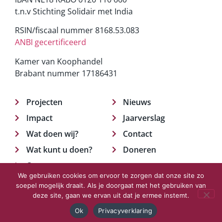
t.n.v Stichting Solidair met India
RSIN/fiscaal nummer 8168.53.083
ANBI gecertificeerd
Kamer van Koophandel
Brabant nummer 17186431
Projecten
Nieuws
Impact
Jaarverslag
Wat doen wij?
Contact
Wat kunt u doen?
Doneren
Over ons
We gebruiken cookies om ervoor te zorgen dat onze site zo
soepel mogelijk draait. Als je doorgaat met het gebruiken van
deze site, gaan we ervan uit dat je ermee instemt.
© 2023 Solidair met India.
Privacyverklaring
Ok
Privacyverklaring