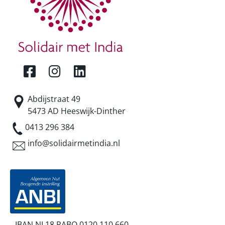
Abdijstraat 49
5473 AD Heeswijk-Dinther
0413 296 384
info@solidairmetindia.nl
IBAN NL18 RABO 0120 110 660