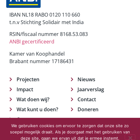
IBAN NL18 RABO 0120 110 660
t.n.v Stichting Solidair met India
RSIN/fiscaal nummer 8168.53.083
ANBI gecertificeerd
Kamer van Koophandel
Brabant nummer 17186431
Projecten
Nieuws
Impact
Jaarverslag
Wat doen wij?
Contact
Wat kunt u doen?
Doneren
Over ons
We gebruiken cookies om ervoor te zorgen dat onze site zo
soepel mogelijk draait. Als je doorgaat met het gebruiken van
deze site, gaan we ervan uit dat je ermee instemt.
© 2023 Solidair met India.
Privacyverklaring