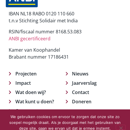
IBAN NL18 RABO 0120 110 660
t.n.v Stichting Solidair met India
RSIN/fiscaal nummer 8168.53.083
ANBI gecertificeerd
Kamer van Koophandel
Brabant nummer 17186431
Projecten
Nieuws
Impact
Jaarverslag
Wat doen wij?
Contact
Wat kunt u doen?
Doneren
Over ons
We gebruiken cookies om ervoor te zorgen dat onze site zo
soepel mogelijk draait. Als je doorgaat met het gebruiken van
deze site, gaan we ervan uit dat je ermee instemt.
© 2023 Solidair met India.
Privacyverklaring