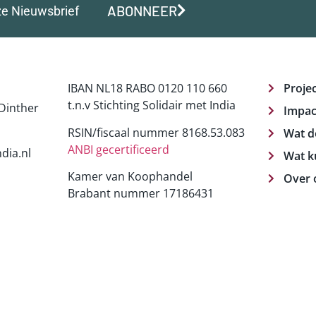
ABONNEER
ze Nieuwsbrief
IBAN NL18 RABO 0120 110 660
Proje
t.n.v Stichting Solidair met India
Dinther
Impac
RSIN/fiscaal nummer 8168.53.083
Wat d
ANBI gecertificeerd
dia.nl
Wat k
Kamer van Koophandel
Over 
Brabant nummer 17186431