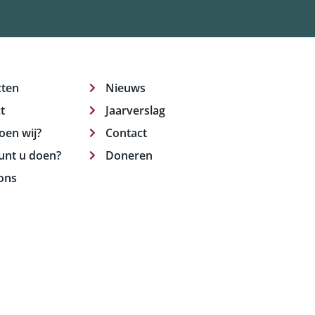
cten
Nieuws
t
Jaarverslag
oen wij?
Contact
unt u doen?
Doneren
ons