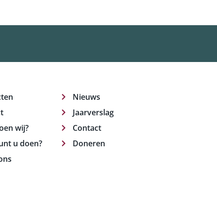
cten
Nieuws
t
Jaarverslag
oen wij?
Contact
unt u doen?
Doneren
ons