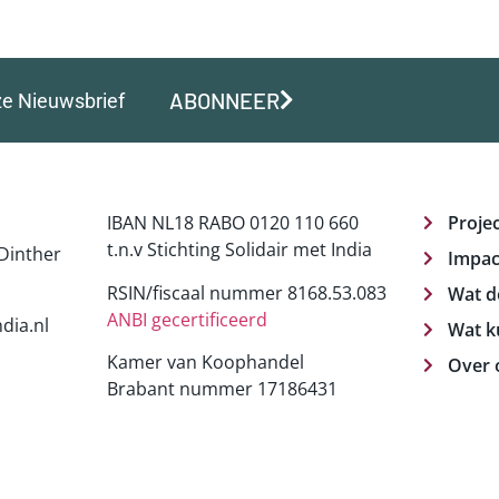
ABONNEER
ze Nieuwsbrief
IBAN NL18 RABO 0120 110 660
Proje
t.n.v Stichting Solidair met India
Dinther
Impac
RSIN/fiscaal nummer 8168.53.083
Wat d
ANBI gecertificeerd
dia.nl
Wat k
Kamer van Koophandel
Over 
Brabant nummer 17186431