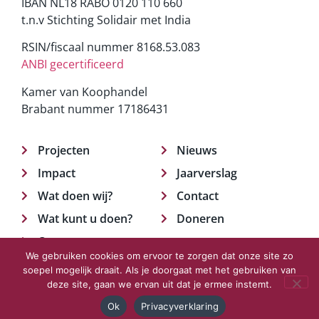
IBAN NL18 RABO 0120 110 660
t.n.v Stichting Solidair met India
RSIN/fiscaal nummer 8168.53.083
ANBI gecertificeerd
Kamer van Koophandel
Brabant nummer 17186431
Projecten
Nieuws
Impact
Jaarverslag
Wat doen wij?
Contact
Wat kunt u doen?
Doneren
Over ons
We gebruiken cookies om ervoor te zorgen dat onze site zo
soepel mogelijk draait. Als je doorgaat met het gebruiken van
deze site, gaan we ervan uit dat je ermee instemt.
© 2023 Solidair met India.
Privacyverklaring
Ok
Privacyverklaring