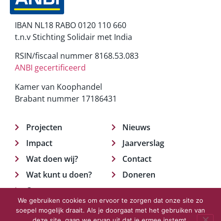
IBAN NL18 RABO 0120 110 660
t.n.v Stichting Solidair met India
RSIN/fiscaal nummer 8168.53.083
ANBI gecertificeerd
Kamer van Koophandel
Brabant nummer 17186431
Projecten
Nieuws
Impact
Jaarverslag
Wat doen wij?
Contact
Wat kunt u doen?
Doneren
Over ons
We gebruiken cookies om ervoor te zorgen dat onze site zo
soepel mogelijk draait. Als je doorgaat met het gebruiken van
deze site, gaan we ervan uit dat je ermee instemt.