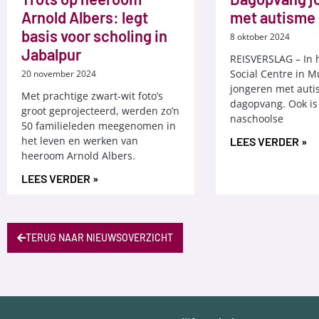
Arnold Albers: legt
met autisme
basis voor scholing in
8 oktober 2024
Jabalpur
REISVERSLAG – In 
Social Centre in 
20 november 2024
jongeren met aut
Met prachtige zwart-wit foto’s
dagopvang. Ook is 
groot geprojecteerd, werden zo’n
naschoolse
50 familieleden meegenomen in
het leven en werken van
LEES VERDER »
heeroom Arnold Albers.
LEES VERDER »
TERUG NAAR NIEUWSOVERZICHT