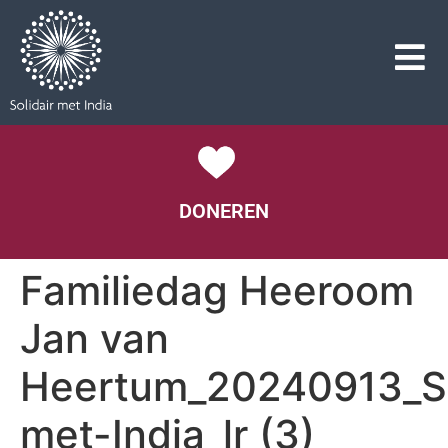
DONEREN
Familiedag Heeroom
Jan van
Heertum_20240913_So
met-India_lr (3)