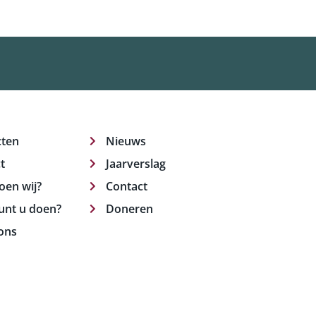
cten
Nieuws
t
Jaarverslag
oen wij?
Contact
unt u doen?
Doneren
ons