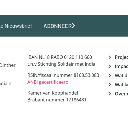
ABONNEER
ze Nieuwsbrief
IBAN NL18 RABO 0120 110 660
Proje
t.n.v Stichting Solidair met India
Dinther
Impac
RSIN/fiscaal nummer 8168.53.083
Wat d
ANBI gecertificeerd
dia.nl
Wat k
Kamer van Koophandel
Over 
Brabant nummer 17186431