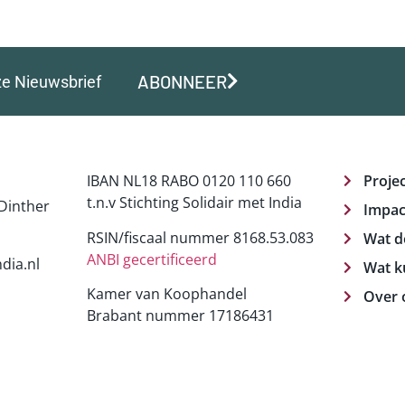
ABONNEER
ze Nieuwsbrief
IBAN NL18 RABO 0120 110 660
Proje
t.n.v Stichting Solidair met India
Dinther
Impac
RSIN/fiscaal nummer 8168.53.083
Wat d
ANBI gecertificeerd
dia.nl
Wat k
Kamer van Koophandel
Over 
Brabant nummer 17186431