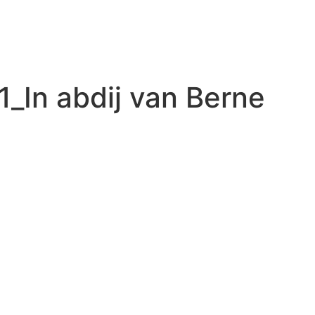
CTEN
IMPACT
WAT DOEN WIJ?
WAT KUNT U DOEN?
1_In abdij van Berne