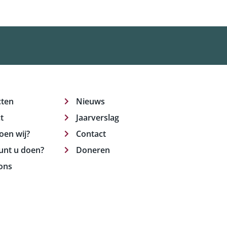
cten
Nieuws
t
Jaarverslag
oen wij?
Contact
unt u doen?
Doneren
ons