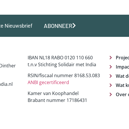
ABONNEER
ze Nieuwsbrief
IBAN NL18 RABO 0120 110 660
Proje
t.n.v Stichting Solidair met India
Dinther
Impac
RSIN/fiscaal nummer 8168.53.083
Wat d
ANBI gecertificeerd
dia.nl
Wat k
Kamer van Koophandel
Over 
Brabant nummer 17186431