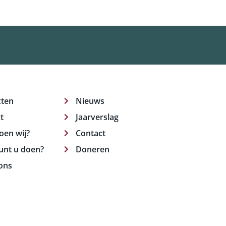
cten
Nieuws
t
Jaarverslag
oen wij?
Contact
unt u doen?
Doneren
ons