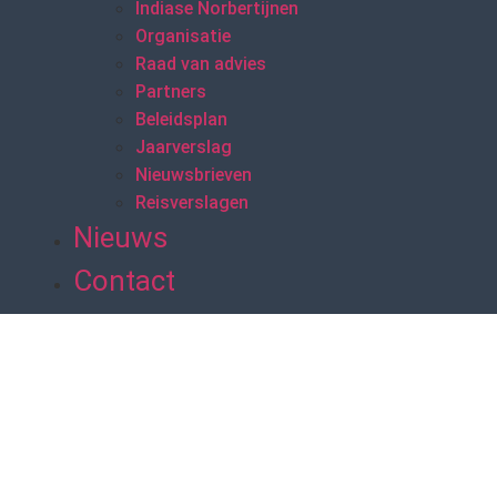
Indiase Norbertijnen
Organisatie
Raad van advies
Partners
Beleidsplan
Jaarverslag
Nieuwsbrieven
Reisverslagen
Nieuws
Contact