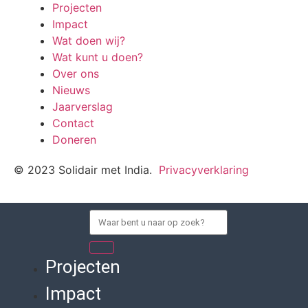
Projecten
Impact
Wat doen wij?
Wat kunt u doen?
Over ons
Nieuws
Jaarverslag
Contact
Doneren
© 2023 Solidair met India.
Privacyverklaring
Projecten
Impact