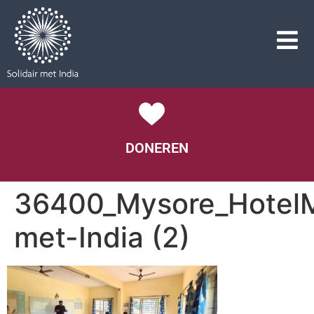
DONEREN
36400_Mysore_HotelMg
met-India (2)