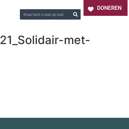
OVER ONS
NIEUWS
CONTACT
DONEREN
1_Solidair-met-