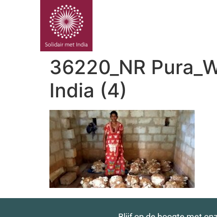
PROJE
36220_NR Pura_W
India (4)
Blijf op de hoogte met on