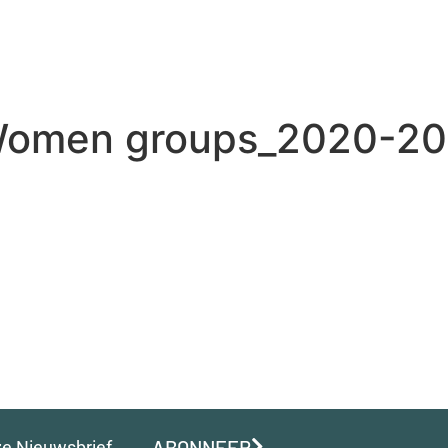
CTEN
IMPACT
WAT DOEN WIJ?
WAT KUNT U DOEN?
omen groups_2020-202
ABONNEER
ze Nieuwsbrief