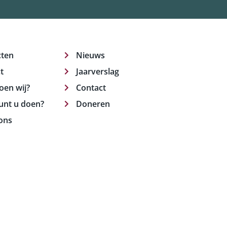
cten
Nieuws
t
Jaarverslag
oen wij?
Contact
unt u doen?
Doneren
ons