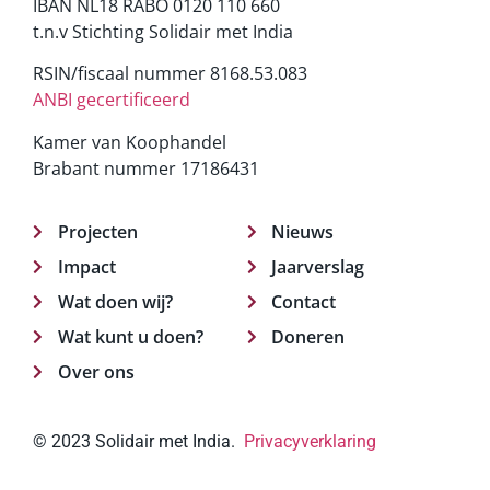
IBAN NL18 RABO 0120 110 660
t.n.v Stichting Solidair met India
RSIN/fiscaal nummer 8168.53.083
ANBI gecertificeerd
Kamer van Koophandel
Brabant nummer 17186431
Projecten
Nieuws
Impact
Jaarverslag
Wat doen wij?
Contact
Wat kunt u doen?
Doneren
Over ons
© 2023 Solidair met India.
Privacyverklaring