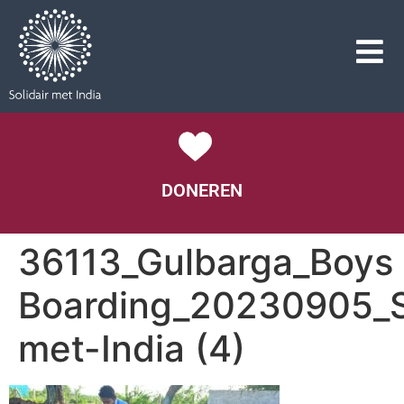
DONEREN
36113_Gulbarga_Boys
Boarding_20230905_So
met-India (4)