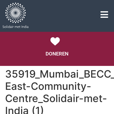
DONEREN
35919_Mumbai_BECC_
East-Community-
Centre_Solidair-met-
India (1)