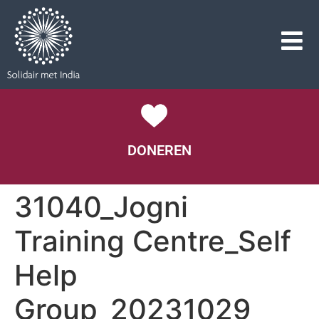
DONEREN
31040_Jogni
Training Centre_Self
Help
Group_20231029