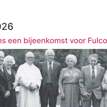
CTEN
IMPACT
WAT DOEN WIJ?
WAT KUNT U DOEN?
026
ns een bijeenkomst voor Fulco