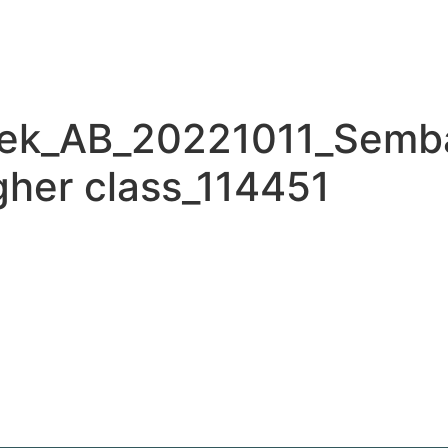
CTEN
IMPACT
WAT DOEN WIJ?
WAT KUNT U DOEN?
zoek_AB_20221011_Semb
gher class_114451