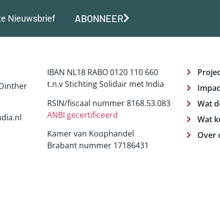
ABONNEER
ze Nieuwsbrief
IBAN NL18 RABO 0120 110 660
Proje
t.n.v Stichting Solidair met India
Dinther
Impac
RSIN/fiscaal nummer 8168.53.083
Wat d
ANBI gecertificeerd
dia.nl
Wat k
Kamer van Koophandel
Over 
Brabant nummer 17186431