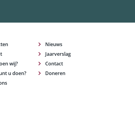
cten
Nieuws
t
Jaarverslag
oen wij?
Contact
unt u doen?
Doneren
ons