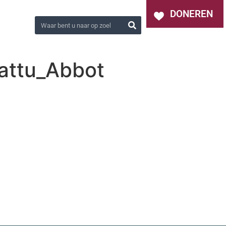
OVER ONS
NIEUWS
CONTACT
DONEREN
attu_Abbot